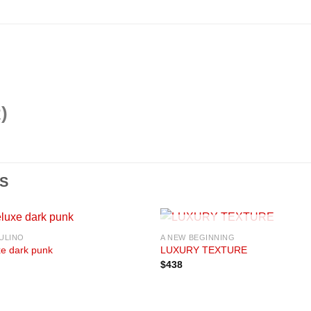
)
S
SIN EXISTENCIAS
ULINO
A NEW BEGINNING
Añadir
Aña
e dark punk
LUXURY TEXTURE
a la
a l
$
438
lista de
lista
deseos
des