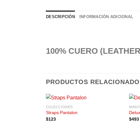
DESCRIPCIÓN
INFORMACIÓN ADICIONAL
100% CUERO (LEATHER
PRODUCTOS RELACIONADO
COLECCIONES
MASC
Añadir
Straps Pantalon
Delux
a la
$
123
$
493
lista de
deseos