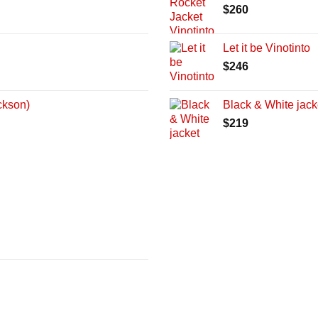
$
260
Let it be Vinotinto
$
246
ckson)
Black & White jack
$
219