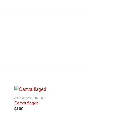
A NEW BEGINNING
dir
Añadir
Camouflaged
a
a la
$
109
 de
lista de
eos
deseos