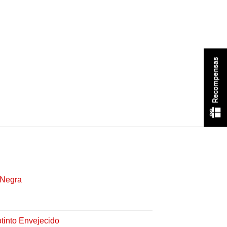
Recompensas
MASCULINO
Chamarra Clásica N
$
219
 Negra
tinto Envejecido