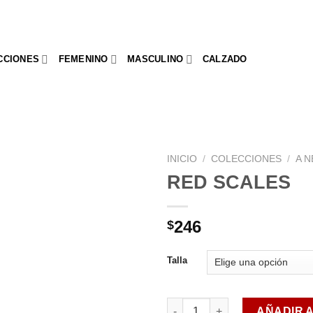
CCIONES
FEMENINO
MASCULINO
CALZADO
INICIO
/
COLECCIONES
/
A 
RED SCALES
Añadir
a la
lista de
246
$
deseos
Talla
RED SCALES cantidad
AÑADIR 