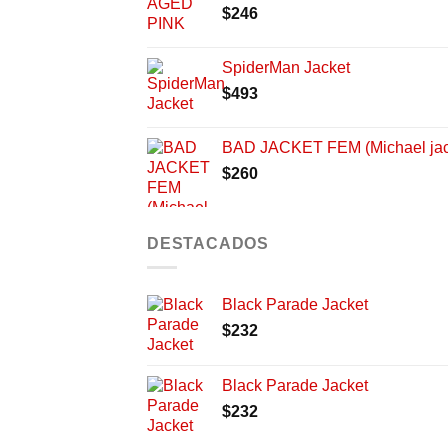
$
246
SpiderMan Jacket
$
493
BAD JACKET FEM (Michael ja
$
260
DESTACADOS
Black Parade Jacket
$
232
Black Parade Jacket
$
232