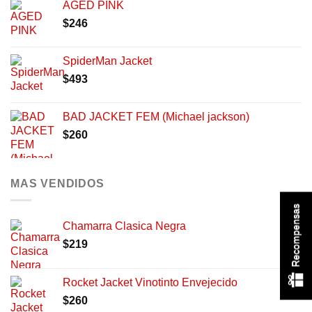
AGED PINK
$
246
SpiderMan Jacket
$
493
BAD JACKET FEM (Michael jackson)
$
260
MAS VENDIDOS
Recompensas
Chamarra Clasica Negra
$
219
Rocket Jacket Vinotinto Envejecido
$
260