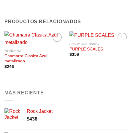
PRODUCTOS RELACIONADOS
A NEW BEGINNING
Añadir
Añadir
PURPLE SCALES
a la
a la
FEMENINO
$
356
lista de
lista de
Chamarra Clasica Azul
deseos
deseos
metalizado
$
246
MÁS RECIENTE
Rock Jacket
$
438