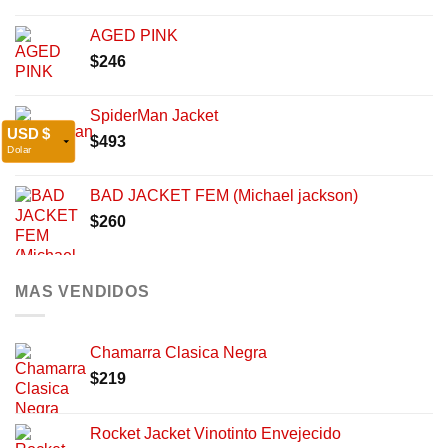
AGED PINK
$
246
SpiderMan Jacket
USD $
$
493
Dolar
COP $
BAD JACKET FEM (Michael jackson)
Peso Colombiano
EUR €
$
260
Euro
MXN
MX$
MAS VENDIDOS
Mexican Peso
PEN S/.
Peruvian Nuevo Sol
Chamarra Clasica Negra
CLP $
$
219
Peso Chileno
Rocket Jacket Vinotinto Envejecido