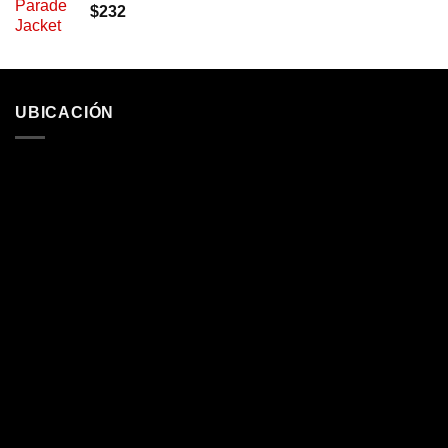
$
232
UBICACIÓN