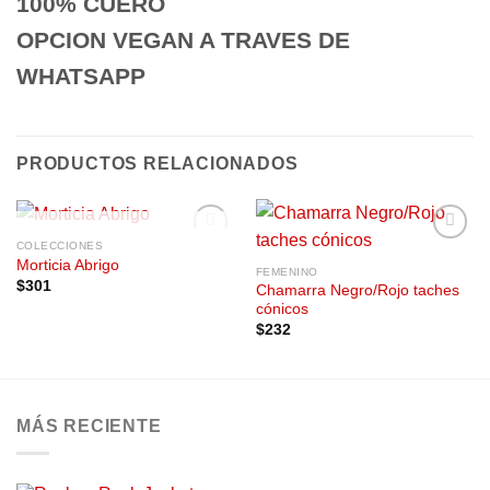
100% CUERO
OPCION VEGAN A TRAVES DE
WHATSAPP
PRODUCTOS RELACIONADOS
SIN EXISTENCIAS
COLECCIONES
Añadir
Añadir
Morticia Abrigo
a la
a la
FEMENINO
$
301
lista de
lista de
Chamarra Negro/Rojo taches
deseos
deseos
cónicos
$
232
MÁS RECIENTE