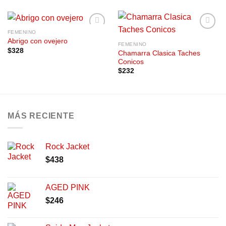
FEMENINO
Añadir
Añadir
Abrigo con ovejero
a la
a la
FEMENINO
$
328
lista de
lista de
Chamarra Clasica Taches
deseos
deseos
Conicos
$
232
MÁS RECIENTE
Rock Jacket
$
438
AGED PINK
$
246