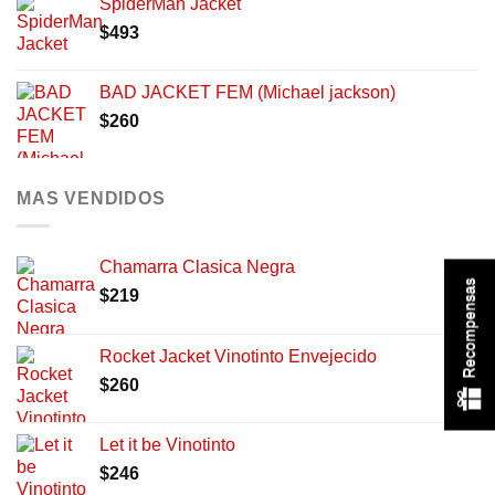
SpiderMan Jacket
$
493
BAD JACKET FEM (Michael jackson)
$
260
MAS VENDIDOS
Chamarra Clasica Negra
Recompensas
$
219
Rocket Jacket Vinotinto Envejecido
$
260
Let it be Vinotinto
$
246