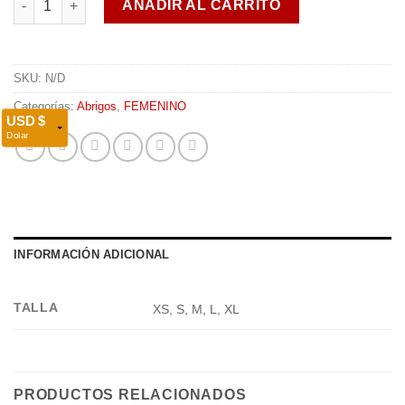
AÑADIR AL CARRITO
SKU:
N/D
Categorías:
Abrigos
,
FEMENINO
USD $
Dolar
COP $
Peso Colombiano
EUR €
Euro
MXN
MX$
INFORMACIÓN ADICIONAL
Mexican Peso
PEN S/.
TALLA
XS, S, M, L, XL
Peruvian Nuevo Sol
CLP $
Peso Chileno
PRODUCTOS RELACIONADOS