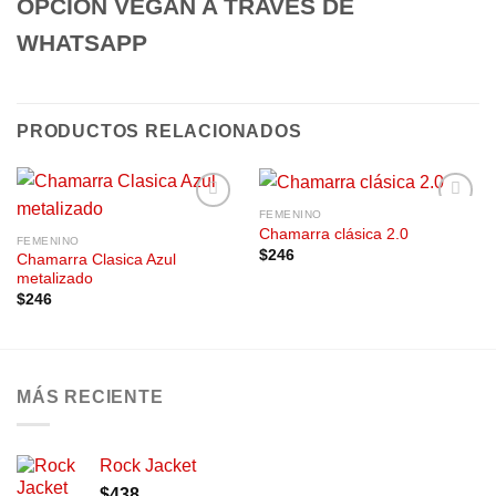
OPCION VEGAN A TRAVES DE
WHATSAPP
PRODUCTOS RELACIONADOS
FEMENINO
Añadir
Añadir
Chamarra clásica 2.0
a la
a la
FEMENINO
$
246
lista de
lista de
Chamarra Clasica Azul
deseos
deseos
metalizado
$
246
MÁS RECIENTE
Rock Jacket
$
438